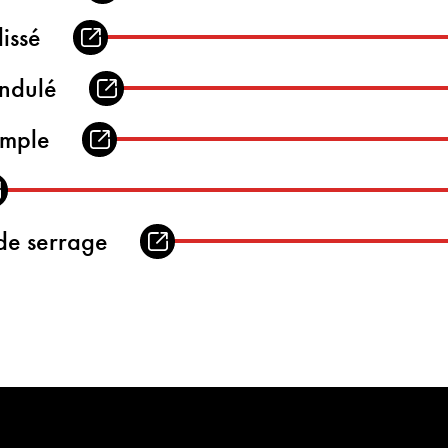
lissé
ondulé
imple
 de serrage