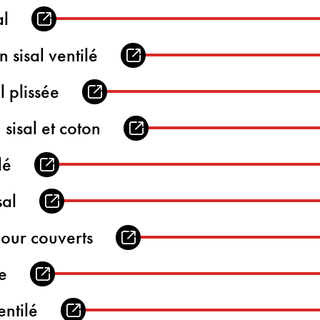
al
n sisal ventilé
l plissée
 sisal et coton
lé
sal
pour couverts
e
entilé