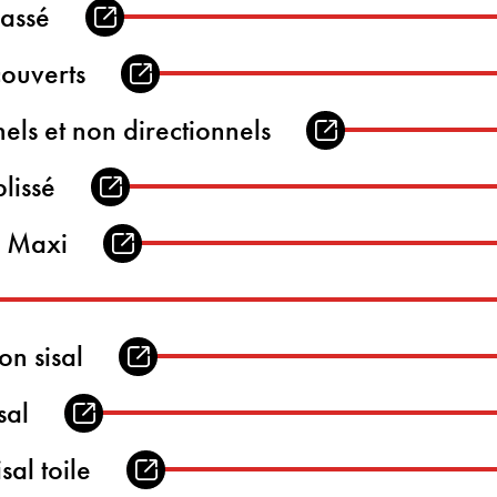
lassé
couverts
nels et non directionnels
lissé
é Maxi
on sisal
sal
sal toile