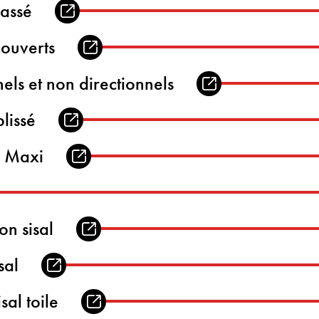
lassé
couverts
nels et non directionnels
lissé
é Maxi
on sisal
sal
sal toile