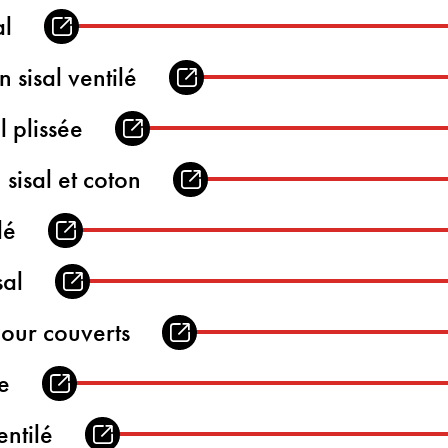
al
n sisal ventilé
l plissée
 sisal et coton
lé
sal
pour couverts
e
entilé