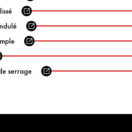
lissé
ondulé
imple
 de serrage